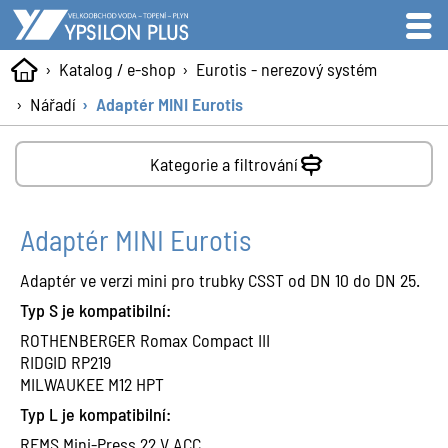
Katalog / e-shop
Eurotis - nerezový systém
Nářadí
Adaptér MINI Eurotis
Kategorie a filtrování
Adaptér MINI Eurotis
Adaptér ve verzi mini pro trubky CSST od DN 10 do DN 25.
Typ S je kompatibilní:
ROTHENBERGER Romax Compact III
RIDGID RP219
MILWAUKEE M12 HPT
Typ L je kompatibilní:
REMS Mini-Press 22 V ACC