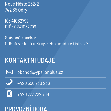
Nové Město 252/2
742 35 Odry
IČ: 41032799
DIČ: CZ41032799
Spisová značka
:
C 1594 vedená u Krajského soudu v Ostravě
KONTAKTNÍ ÚDAJE
obchod@ypsilonplus.cz
+420 556 730 236
+420 777 222 769
PROVOZNÍ DOBA