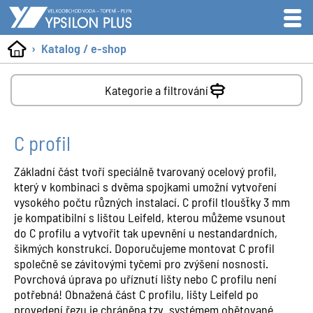
Katalog / e-shop
Kategorie a filtrování
C profil
Základní část tvoří speciálně tvarovaný ocelový profil,
který v kombinaci s dvěma spojkami umožní vytvoření
vysokého počtu různých instalací. C profil tloušťky 3 mm
je kompatibilní s lištou Leifeld, kterou můžeme vsunout
do C profilu a vytvořit tak upevnění u nestandardních,
šikmých konstrukcí. Doporučujeme montovat C profil
společně se závitovými tyčemi pro zvýšení nosnosti.
Povrchová úprava po uříznutí lišty nebo C profilu není
potřebná! Obnažená část C profilu, lišty Leifeld po
provedení řezu je chráněna tzv. systémem obětované