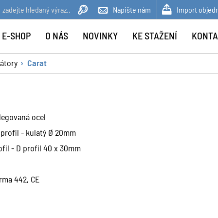
Napište nám
Import objed
 E-SHOP
O NÁS
NOVINKY
KE STAŽENÍ
KONTA
átory
Carat
elegovaná ocel
 profil - kulatý Ø 20mm
ofil - D profil 40 x 30mm
rma 442, CE