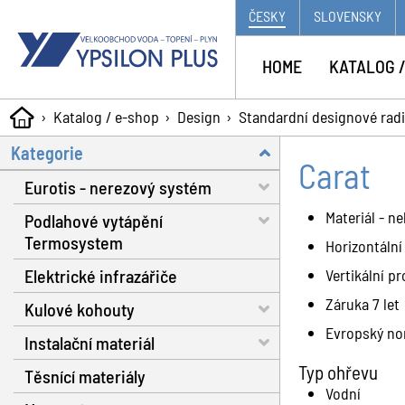
ČESKY
SLOVENSKY
HOME
KATALOG /
Katalog / e-shop
Design
Standardní designové radi
Kategorie
Carat
Eurotis - nerezový systém
Materiál - n
Podlahové vytápění
Trubky - voda, plyn, solár
Termosystem
Horizontální
Matice a těsnění
Elektrické infrazářiče
Trubky
Vertikální pr
Fitinky s dosedací plochou
Záruka 7 let
Kulové kohouty
Dilatační pásy
Nářadí
Evropský no
Instalační materiál
Fixační spony
Voda RB do 130 °C
Plynové hadice
Typ ohřevu
Těsnící materiály
Systémové izolační desky
Voda RB do 160 °C
Separátor nečistot
Příslušenství
Vodní