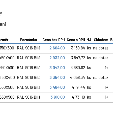
ý
ení
ozměr
Poznámka
Cena bez DPH
Cena s DPH
MJ
Skladem
B
550X500
RAL 9016 Bílá
2 604,00
3 150,84
ks
na dotaz
X450X400
RAL 9016 Bílá
2 932,00
3 547,72
ks
na dotaz
X550X500
RAL 9016 Bílá
3 042,00
3 680,82
ks
1+
X450X400
RAL 9016 Bílá
3 354,00
4 058,34
ks
na dotaz
X550X500
RAL 9016 Bílá
3 464,00
4 191,44
ks
1+
X550X500
RAL 9016 Bílá
3 910,00
4 731,10
ks
1+