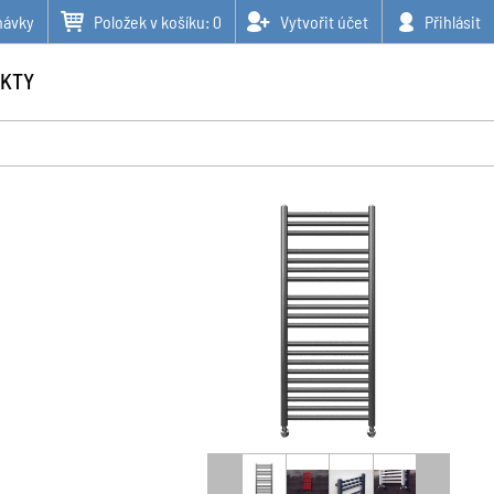
návky
Položek v košíku:
0
Vytvořit účet
Přihlásit
KTY