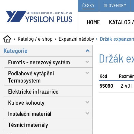
ČESKY
SLOVENSKY
HOME
KATALOG /
Katalog / e-shop
Expanzní nádoby
Držák expanzo
Kategorie
Držák e
Eurotis - nerezový systém
Podlahové vytápění
Trubky - voda, plyn, solár
Kód
Rozměr
Termosystem
Matice a těsnění
55090
2-40 l
Elektrické infrazářiče
Trubky
Fitinky s dosedací plochou
Kulové kohouty
Dilatační pásy
Nářadí
Instalační materiál
Fixační spony
Voda RB do 130 °C
Plynové hadice
Těsnící materiály
Systémové izolační desky
Voda RB do 160 °C
Separátor nečistot
Příslušenství