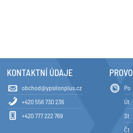
KONTAKTNÍ ÚDAJE
PROVO
obchod@ypsilonplus.cz
Po
+420 556 730 236
Út
+420 777 222 769
St
Čt