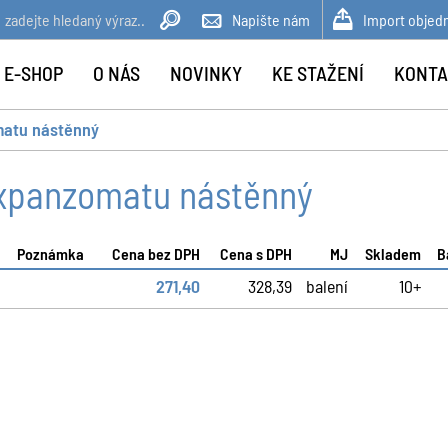
Napište nám
Import objed
 E-SHOP
O NÁS
NOVINKY
KE STAŽENÍ
KONTA
matu nástěnný
xpanzomatu nástěnný
Poznámka
Cena bez DPH
Cena s DPH
MJ
Skladem
B
271,40
328,39
balení
10+