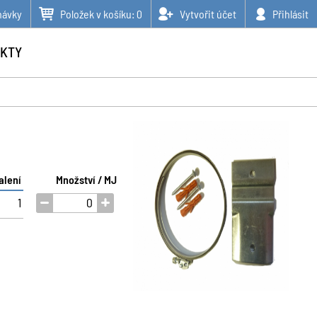
návky
Položek v košíku:
0
Vytvořit účet
Přihlásit
KTY
alení
Množství / MJ
1