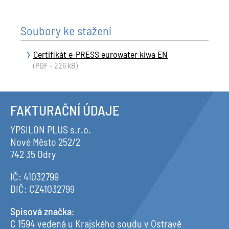
Soubory ke stažení
Certifikát e-PRESS eurowater kiwa EN
(PDF - 226 kB)
FAKTURAČNÍ ÚDAJE
YPSILON PLUS s.r.o.
Nové Město 252/2
742 35 Odry
IČ: 41032799
DIČ: CZ41032799
Spisová značka
:
C 1594 vedená u Krajského soudu v Ostravě