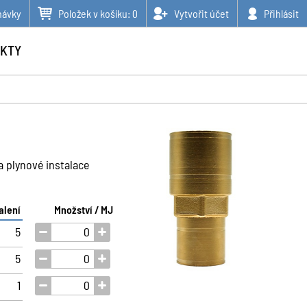
návky
Položek v košíku:
0
Vytvořit účet
Přihlásit
KTY
 plynové instalace
alení
Množství / MJ
5
5
1