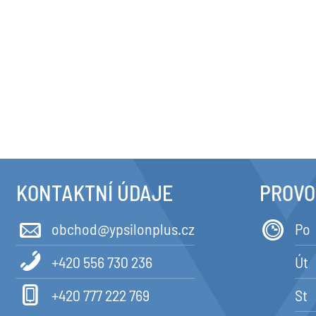
KONTAKTNÍ ÚDAJE
PROVO
obchod@ypsilonplus.cz
Po
+420 556 730 236
Út
+420 777 222 769
St