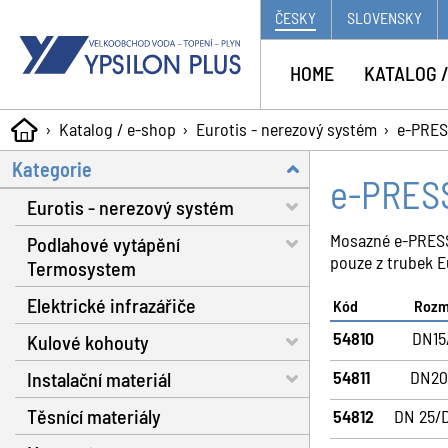
ČESKY
SLOVENSKY
HOME
KATALOG /
Katalog / e-shop
Eurotis - nerezový systém
e-PRES
Kategorie
e-PRESS
Eurotis - nerezový systém
Mosazné e-PRESS 
Podlahové vytápění
Trubky - voda, plyn, solár
pouze z trubek E
Termosystem
Matice a těsnění
Elektrické infrazářiče
Trubky
Kód
Rozm
Fitinky s dosedací plochou
54810
DN15
Kulové kohouty
Dilatační pásy
Nářadí
54811
DN20
Instalační materiál
Fixační spony
Voda RB do 130 °C
Plynové hadice
Těsnící materiály
Systémové izolační desky
Voda RB do 160 °C
Separátor nečistot
54812
DN 25/
Příslušenství