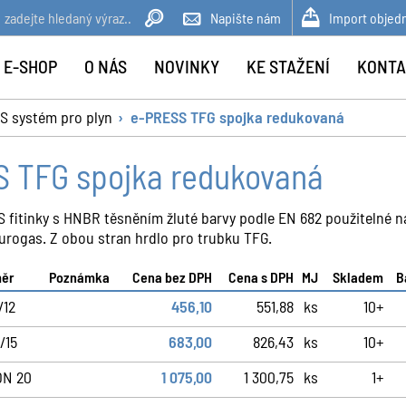
Napište nám
Import objed
 E-SHOP
O NÁS
NOVINKY
KE STAŽENÍ
KONTA
S systém pro plyn
e-PRESS TFG spojka redukovaná
 TFG spojka redukovaná
fitinky s HNBR těsněním žluté barvy podle EN 682 použitelné na
urogas. Z obou stran hrdlo pro trubku TFG.
ěr
Poznámka
Cena bez DPH
Cena s DPH
MJ
Skladem
B
/12
456,10
551,88
ks
10+
/15
683,00
826,43
ks
10+
DN 20
1 075,00
1 300,75
ks
1+