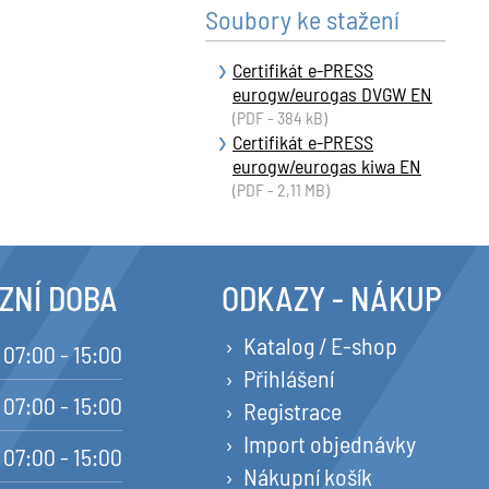
Soubory ke stažení
Certifikát e-PRESS
eurogw/eurogas DVGW EN
(PDF - 384 kB)
Certifikát e-PRESS
eurogw/eurogas kiwa EN
(PDF - 2,11 MB)
ZNÍ DOBA
ODKAZY - NÁKUP
Katalog / E-shop
07:00 - 15:00
Přihlášení
07:00 - 15:00
Registrace
Import objednávky
07:00 - 15:00
Nákupní košík