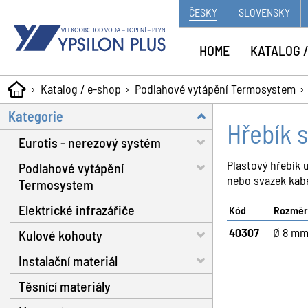
ČESKY
SLOVENSKY
HOME
KATALOG /
Katalog / e-shop
Podlahové vytápění Termosystem
Kategorie
Hřebík 
Eurotis - nerezový systém
Plastový hřebík 
Podlahové vytápění
Trubky - voda, plyn, solár
nebo svazek kabel
Termosystem
Matice a těsnění
Elektrické infrazářiče
Trubky
Kód
Rozměr
Fitinky s dosedací plochou
40307
Ø 8 m
Kulové kohouty
Dilatační pásy
Nářadí
Instalační materiál
Fixační spony
Voda RB do 130 °C
Plynové hadice
Těsnící materiály
Systémové izolační desky
Voda RB do 160 °C
Separátor nečistot
Příslušenství