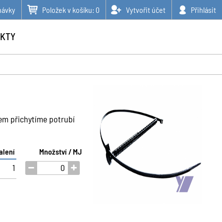
návky
Položek v košíku:
0
Vytvořit účet
Přihlásit
KTY
em přichytíme potrubí
alení
Množství / MJ
1