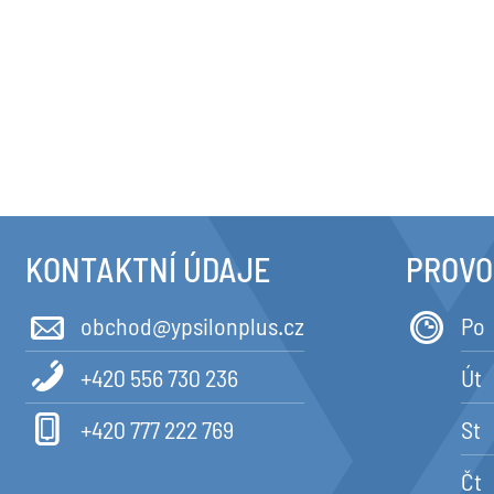
KONTAKTNÍ ÚDAJE
PROVO
obchod@ypsilonplus.cz
Po
+420 556 730 236
Út
+420 777 222 769
St
Čt