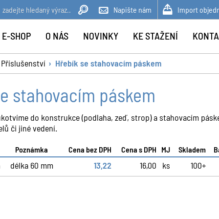
Napište nám
Import objed
 E-SHOP
O NÁS
NOVINKY
KE STAŽENÍ
KONTA
Příslušenství
Hřebík se stahovacím páskem
se stahovacím páskem
ukotvíme do konstrukce (podlaha, zeď, strop) a stahovacím pásk
ů či jiné vedení.
Poznámka
Cena bez DPH
Cena s DPH
MJ
Skladem
B
m
délka 60 mm
13,22
16,00
ks
100+