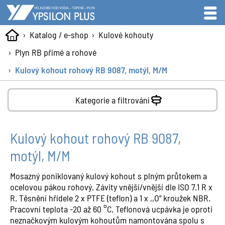
Katalog / e-shop
Kulové kohouty
Plyn RB přímé a rohové
Kulový kohout rohový RB 9087, motýl, M/M
Kategorie a filtrování
Kulový kohout rohový RB 9087,
motýl, M/M
Mosazný poniklovaný kulový kohout s plným průtokem a
ocelovou pákou rohový. Závity vnější/vnější dle ISO 7.1 R x
R. Těsnění hřídele 2 x PTFE (teflon) a 1 x ,,O" kroužek NBR.
Pracovní teplota -20 až 60 °C. Teflonová ucpávka je oproti
neznačkovým kulovým kohoutům namontována spolu s