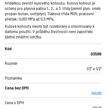
hřídelkou zevnitř kulového kohoutu. Kulový kohout je
určený pro plynná paliva 1., 2., a 3. třídy (zemní plyn, směs
propan-butan, svítiplyn). Tlaková třída MO5, pracovní
přetlak: 0,001 MPa až 0,5 MPa.
Kulové kohouty nesmí být rozebírány a smontovány k
dalšímu použití. V průběhu životnosti není zapotřebí
žádné zvláštní údržby.
Kód
03599
Rozměr
1/2" x 1/2"
Poznámka
Cena bez DPH
341,00
Cena s DPH
412,61