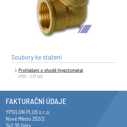
Soubory ke stažení
Prohlášení o shodě Inyectometal
(PDF - 237 kB)
FAKTURAČNÍ ÚDAJE
YPSILON PLUS s.r.o.
Nové Město 252/2
742 35 Odry