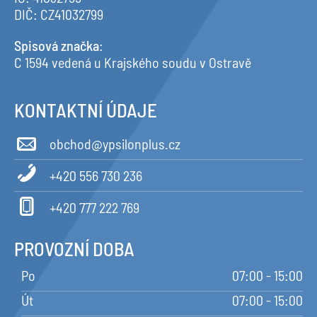
DIČ: CZ41032799
Spisová značka
:
C 1594 vedená u Krajského soudu v Ostravě
KONTAKTNÍ ÚDAJE
obchod@ypsilonplus.cz
+420 556 730 236
+420 777 222 769
PROVOZNÍ DOBA
Po
07:00 - 15:00
Út
07:00 - 15:00