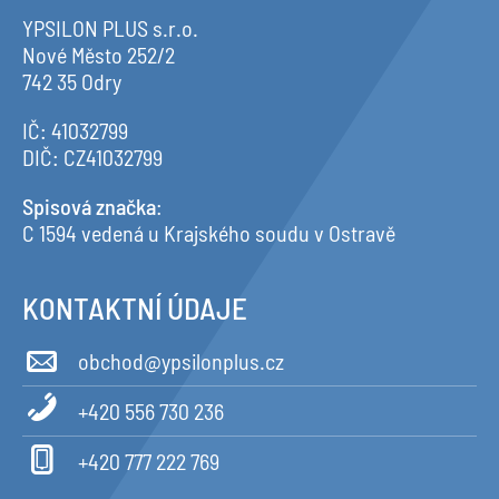
YPSILON PLUS s.r.o.
Nové Město 252/2
742 35 Odry
IČ: 41032799
DIČ: CZ41032799
Spisová značka
:
C 1594 vedená u Krajského soudu v Ostravě
KONTAKTNÍ ÚDAJE
obchod@ypsilonplus.cz
+420 556 730 236
+420 777 222 769