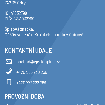
742 35 Odry
IČ: 41032799
DIČ: CZ41032799
Spisová značka
:
C 1594 vedená u Krajského soudu v Ostravě
KONTAKTNÍ ÚDAJE
obchod@ypsilonplus.cz
+420 556 730 236
+420 777 222 769
PROVOZNÍ DOBA