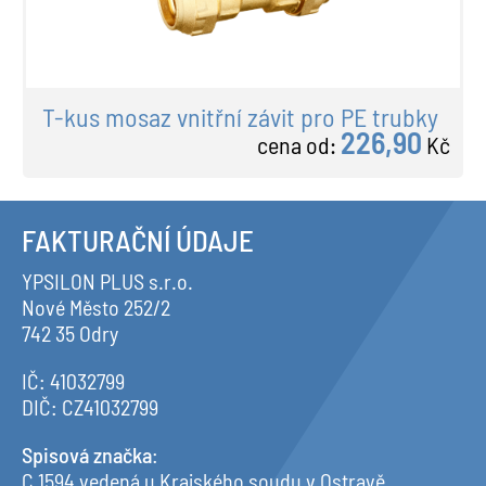
T-kus mosaz vnitřní závit pro PE trubky
226,90
cena od:
Kč
FAKTURAČNÍ ÚDAJE
YPSILON PLUS s.r.o.
Nové Město 252/2
742 35 Odry
IČ: 41032799
DIČ: CZ41032799
Spisová značka
:
C 1594 vedená u Krajského soudu v Ostravě