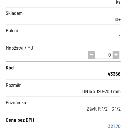
ks
Skladem
10+
Balení
1
Množství / MJ
Kód
43366
Rozměr
DN15 x 120-200 mm
Poznámka
Závit R 1/2 - G 1/2
Cena bez DPH
321,70