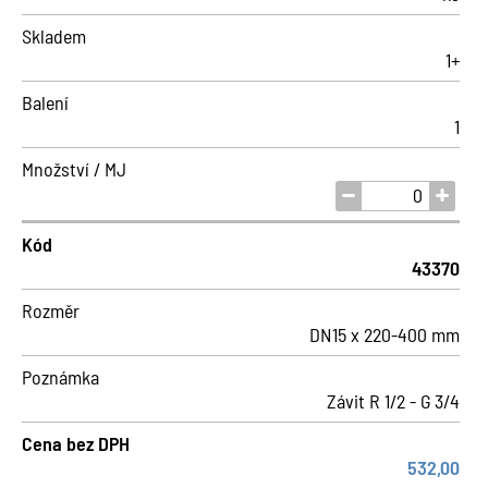
Skladem
1+
Balení
1
Množství / MJ
Kód
43370
Rozměr
DN15 x 220-400 mm
Poznámka
Závit R 1/2 - G 3/4
Cena bez DPH
532,00