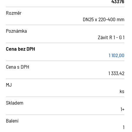
43376
Rozměr
DN25 x 220-400 mm
Poznámka
Závit R 1 - G 1
Cena bez DPH
1 102,00
Cena s DPH
1 333,42
MJ
ks
Skladem
1+
Balení
1