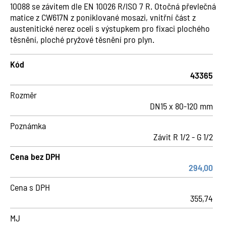
10088 se závitem dle EN 10026 R/ISO 7 R. Otočná převlečná
matice z CW617N z poniklované mosazi, vnitřní část z
austenitické nerez oceli s výstupkem pro fixaci plochého
těsnění, ploché pryžové těsnění pro plyn.
Kód
43365
Rozměr
DN15 x 80-120 mm
Poznámka
Závit R 1/2 - G 1/2
Cena bez DPH
294,00
Cena s DPH
355,74
MJ