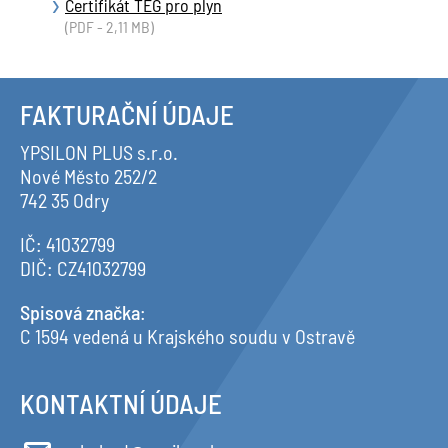
Certifikát TEG pro plyn
(PDF - 2,11 MB)
FAKTURAČNÍ ÚDAJE
YPSILON PLUS s.r.o.
Nové Město 252/2
742 35 Odry
IČ: 41032799
DIČ: CZ41032799
Spisová značka
:
C 1594 vedená u Krajského soudu v Ostravě
KONTAKTNÍ ÚDAJE