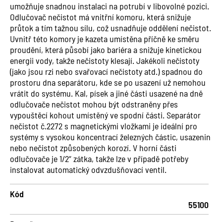
umožňuje snadnou instalaci na potrubí v libovolné pozici.
Odlučovač nečistot má vnitřní komoru, která snižuje
průtok a tím tažnou sílu, což usnadňuje oddělení nečistot.
Uvnitř této komory je kazeta umístěna příčně ke směru
proudění, která působí jako bariéra a snižuje kinetickou
energii vody, takže nečistoty klesají. Jakékoli nečistoty
(jako jsou rzi nebo svařovací nečistoty atd.) spadnou do
prostoru dna separátoru, kde se po usazení už nemohou
vrátit do systému. Kal, písek a jiné části usazené na dně
odlučovače nečistot mohou být odstraněny přes
vypouštěcí kohout umístěný ve spodní části. Separátor
nečistot č.2272 s magnetickými vložkami je ideální pro
systémy s vysokou koncentrací železných částic, usazenin
nebo nečistot způsobených korozí. V horní části
odlučovače je 1/2“ zátka, takže lze v případě potřeby
instalovat automatický odvzdušňovací ventil.
Kód
55100