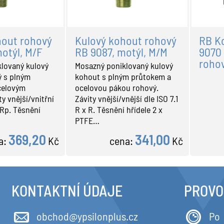
hout rohový
Kulový kohout rohový
RB K
otýl, M/F
RB 9087, motýl, M/M
9070 
roho
lovaný kulový
Mosazný poniklovaný kulový
ý s plným
kohout s plným průtokem a
celovým
ocelovou pákou rohový.
y vnější/vnitřní
Závity vnější/vnější dle ISO 7.1
x Rp. Těsnění
R x R. Těsnění hřídele 2 x
PTFE…
369,20
341,00
a:
Kč
cena:
Kč
KONTAKTNÍ ÚDAJE
PROVO
obchod@ypsilonplus.cz
Po