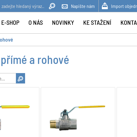
Napište nám
Import objed
 E-SHOP
O NÁS
NOVINKY
KE STAŽENÍ
KONTA
rohové
 přímé a rohové