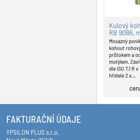
Připojovací armatury
topení
Termostatické hlavice
voda
Topné tyče
Kulový ko
RB 9086, m
Příslušenství
Mosazný ponik
kohout rohov
průtokem a o
motýlem. Závit
dle ISO 7.1 R 
hřídele 2 x…
cen
FAKTURAČNÍ ÚDAJE
YPSILON PLUS s.r.o.