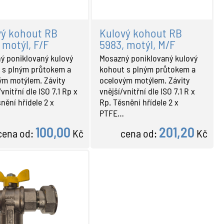
vý kohout RB
Kulový kohout RB
 motýl, F/F
5983, motýl, M/F
ý poniklovaný kulový
Mosazný poniklovaný kulový
 s plným průtokem a
kohout s plným průtokem a
ým motýlem. Závity
ocelovým motýlem. Závity
/vnitřní dle ISO 7.1 Rp x
vnější/vnitřní dle ISO 7.1 R x
nění hřídele 2 x
Rp. Těsnění hřídele 2 x
PTFE…
100,00
201,20
cena od:
Kč
cena od:
Kč