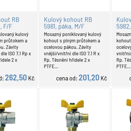
hout RB
Kulový kohout RB
Kulo
, F/F
5981, páka, M/F
5982,
lovaný kulový
Mosazný poniklovaný kulový
Mosazn
ým průtokem a
kohout s plným průtokem a
kohout
u. Závity
ocelovou pákou. Závity
ocelov
 dle ISO 7.1 Rp x
vnější/vnitřní dle ISO 7.1 R x
vnitřní
ídele 2 x
Rp. Těsnění hřídele 2 x
Rp. Těs
PTFE…
PTFE…
262,50
201,20
d:
Kč
cena od:
Kč