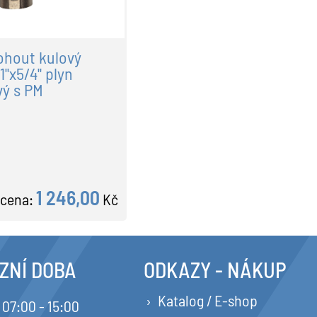
ohout kulový
1"x5/4" plyn
vý s PM
1 246,00
cena:
Kč
ZNÍ DOBA
ODKAZY - NÁKUP
Katalog / E-shop
07:00 - 15:00