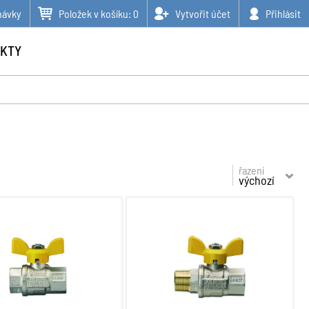
návky
Položek v košíku:
0
Vytvořit účet
Přihlásit
KTY
řazení
výchozí