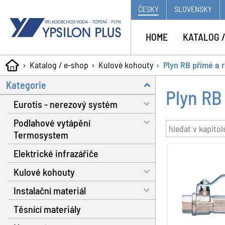
ČESKY
SLOVENSKY
HOME
KATALOG /
Katalog / e-shop
Kulové kohouty
Plyn RB přímé a 
Kategorie
Plyn RB
Eurotis - nerezový systém
Podlahové vytápění
Trubky - voda, plyn, solár
Termosystem
Matice a těsnění
Elektrické infrazářiče
Trubky
Fitinky s dosedací plochou
Kulové kohouty
Dilatační pásy
Nářadí
Instalační materiál
Fixační spony
Voda RB do 130 °C
Plynové hadice
Těsnící materiály
Systémové izolační desky
Voda RB do 160 °C
Separátor nečistot
Příslušenství