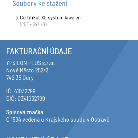
Soubory ke stažení
Certifikát XL systém kiwa en
(PDF - 347 kB)
FAKTURAČNÍ ÚDAJE
YPSILON PLUS s.r.o.
Nové Město 252/2
742 35 Odry
IČ: 41032799
DIČ: CZ41032799
Spisová značka
:
C 1594 vedená u Krajského soudu v Ostravě