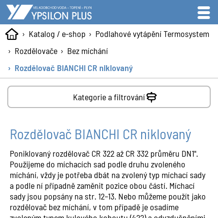
Katalog / e-shop
Podlahové vytápění Termosystem
Rozdělovače
Bez míchání
Rozdělovač BIANCHI CR niklovaný
Kategorie a filtrování
Rozdělovač BIANCHI CR niklovaný
Poniklovaný rozdělovač CR 322 až CR 332 průměru DN1".
Použijeme do míchacích sad podle druhu zvoleného
míchání, vždy je potřeba dbát na zvolený typ míchací sady
a podle ní případně zaměnit pozice obou částí. Míchací
sady jsou popsány na str. 12–13. Nebo můžeme použít jako
rozdělovač bez míchání, v tom případě je osadíme
zvoleným typem kulového kohoutu (422) a odvzdušněními