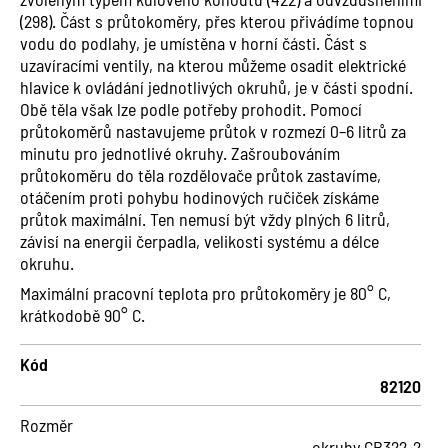
(298). Část s průtokoměry, přes kterou přivádíme topnou
vodu do podlahy, je umístěna v horní části. Část s
uzavíracími ventily, na kterou můžeme osadit elektrické
hlavice k ovládání jednotlivých okruhů, je v části spodní.
Obě těla však lze podle potřeby prohodit. Pomocí
průtokoměrů nastavujeme průtok v rozmezí 0–6 litrů za
minutu pro jednotlivé okruhy. Zašroubováním
průtokoměru do těla rozdělovače průtok zastavíme,
otáčením proti pohybu hodinových ručiček získáme
průtok maximální. Ten nemusí být vždy plných 6 litrů,
závisí na energii čerpadla, velikosti systému a délce
okruhu.
Maximální pracovní teplota pro průtokoměry je 80° C,
krátkodobě 90° C.
Kód
82120
Rozměr
okruhy CR322-2