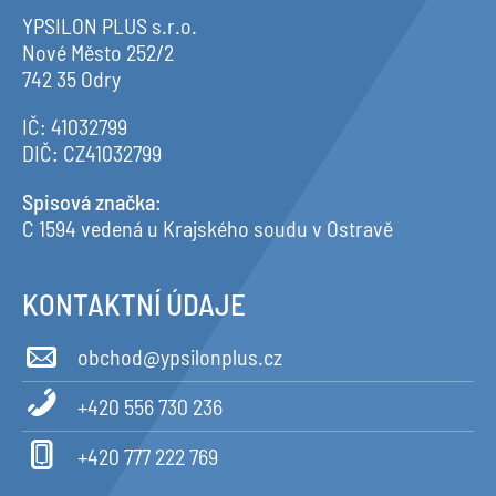
YPSILON PLUS s.r.o.
Nové Město 252/2
742 35 Odry
IČ: 41032799
DIČ: CZ41032799
Spisová značka
:
C 1594 vedená u Krajského soudu v Ostravě
KONTAKTNÍ ÚDAJE
obchod@ypsilonplus.cz
+420 556 730 236
+420 777 222 769