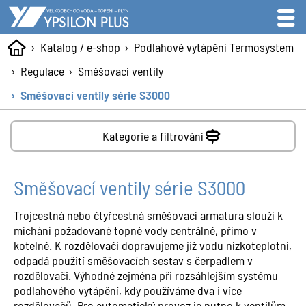
Katalog / e-shop
Podlahové vytápění Termosystem
Regulace
Směšovací ventily
Směšovací ventily série S3000
Kategorie a filtrování
Směšovací ventily série S3000
Trojcestná nebo čtyřcestná směšovací armatura slouží k
míchání požadované topné vody centrálně, přímo v
kotelně. K rozdělovači dopravujeme již vodu nízkoteplotní,
odpadá použití směšovacích sestav s čerpadlem v
rozdělovači. Výhodné zejména při rozsáhlejším systému
podlahového vytápění, kdy používáme dva i více
rozdělovačů. Pro automatický provoz je nutno k ventilům