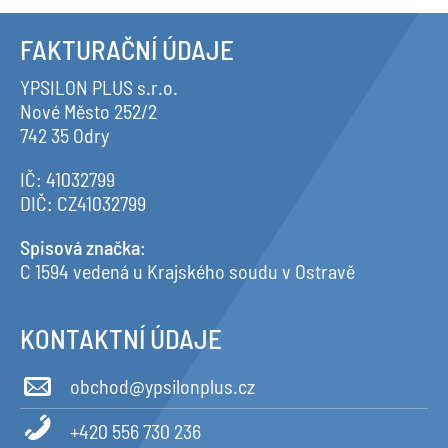
FAKTURAČNÍ ÚDAJE
YPSILON PLUS s.r.o.
Nové Město 252/2
742 35 Odry
IČ: 41032799
DIČ: CZ41032799
Spisová značka
:
C 1594 vedená u Krajského soudu v Ostravě
KONTAKTNÍ ÚDAJE
obchod@ypsilonplus.cz
+420 556 730 236