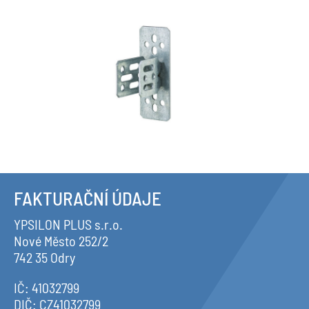
FAKTURAČNÍ ÚDAJE
YPSILON PLUS s.r.o.
Nové Město 252/2
742 35 Odry
IČ: 41032799
DIČ: CZ41032799