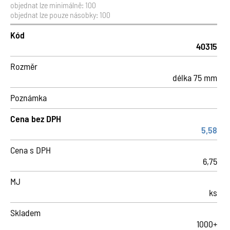
objednat lze minimálně: 100
objednat lze pouze násobky: 100
Kód
40315
Rozměr
délka 75 mm
Poznámka
Cena bez DPH
5,58
Cena s DPH
6,75
MJ
ks
Skladem
1000+