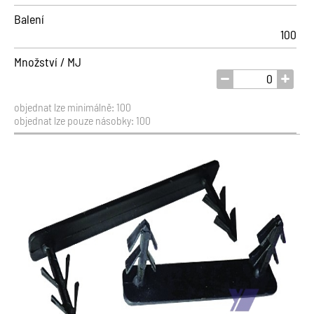
Balení
100
Množství / MJ
objednat lze minimálně: 100
objednat lze pouze násobky: 100