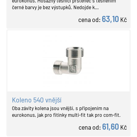
eurokonus. Mosazný těsnící prstenec s těsněním
černé barvy je bez výstupků. Nedojde k…
63,10
cena od:
Kč
Koleno 540 vnější
Oba závity kolena jsou vnější, s připojením na
eurokonus, jak pro fitinky multi-fit tak pro com-fit.
61,60
cena od:
Kč