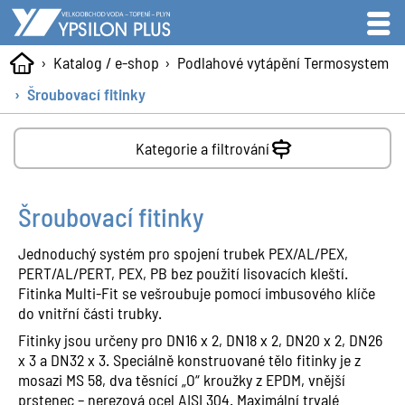
Katalog / e-shop
Podlahové vytápění Termosystem
Šroubovací fitinky
Kategorie a filtrování
Šroubovací fitinky
Jednoduchý systém pro spojení trubek PEX/AL/PEX,
PERT/AL/PERT, PEX, PB bez použití lisovacích kleští.
Fitinka Multi-Fit se vešroubuje pomocí imbusového klíče
do vnitřní části trubky.
Fitinky jsou určeny pro DN16 x 2, DN18 x 2, DN20 x 2, DN26
x 3 a DN32 x 3. Speciálně konstruované tělo fitinky je z
mosazi MS 58, dva těsnící „O“ kroužky z EPDM, vnější
prstenec – nerezová ocel AISI 304. Maximální trvalé