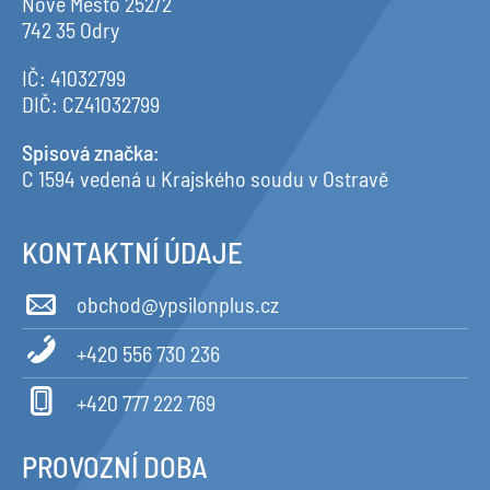
Nové Město 252/2
742 35 Odry
IČ: 41032799
DIČ: CZ41032799
Spisová značka
:
C 1594 vedená u Krajského soudu v Ostravě
KONTAKTNÍ ÚDAJE
obchod@ypsilonplus.cz
+420 556 730 236
+420 777 222 769
PROVOZNÍ DOBA