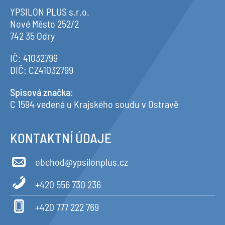
YPSILON PLUS s.r.o.
Nové Město 252/2
742 35 Odry
IČ: 41032799
DIČ: CZ41032799
Spisová značka
:
C 1594 vedená u Krajského soudu v Ostravě
KONTAKTNÍ ÚDAJE
obchod@ypsilonplus.cz
+420 556 730 236
+420 777 222 769