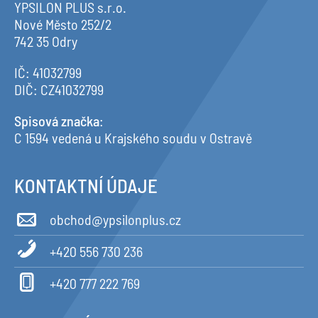
YPSILON PLUS s.r.o.
Nové Město 252/2
742 35 Odry
IČ: 41032799
DIČ: CZ41032799
Spisová značka
:
C 1594 vedená u Krajského soudu v Ostravě
KONTAKTNÍ ÚDAJE
obchod@ypsilonplus.cz
+420 556 730 236
+420 777 222 769