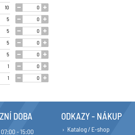
10
5
5
5
5
1
1
ZNÍ DOBA
ODKAZY - NÁKUP
Katalog / E-shop
07:00 - 15:00