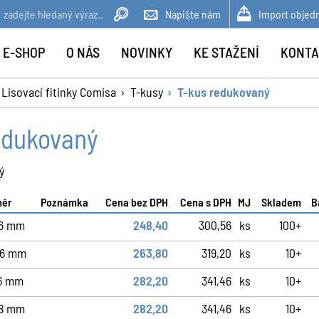
Napište nám
Import objed
 E-SHOP
O NÁS
NOVINKY
KE STAŽENÍ
KONTA
Lisovací fitinky Comisa
T-kusy
T-kus redukovaný
edukovaný
ý
měr
Poznámka
Cena bez DPH
Cena s DPH
MJ
Skladem
B
16 mm
248,40
300,56
ks
100+
16 mm
263,80
319,20
ks
10+
16 mm
282,20
341,46
ks
10+
18 mm
282,20
341,46
ks
10+