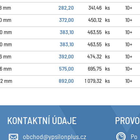
18 mm
282,20
341,46
ks
10+
20 mm
372,00
450,12
ks
10+
20 mm
383,10
463,55
ks
10+
20 mm
383,10
463,55
ks
10+
16 mm
392,00
474,32
ks
10+
26 mm
575,00
695,75
ks
10+
32 mm
892,00
1 079,32
ks
10+
KONTAKTNÍ ÚDAJE
PROVO
obchod@ypsilonplus.cz
Po