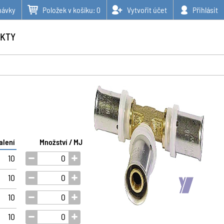
návky
Položek v košíku:
0
Vytvořit účet
Přihlásit
KTY
alení
Množství / MJ
10
10
10
10