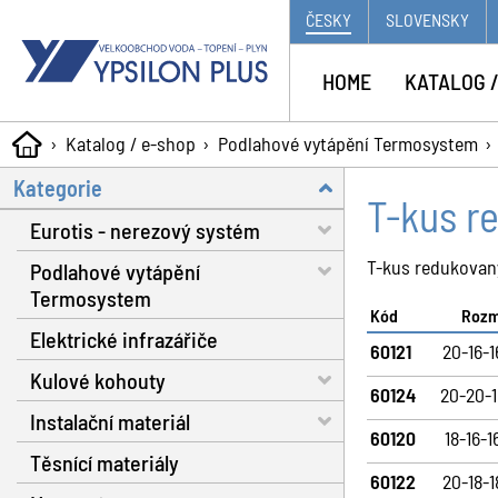
ČESKY
SLOVENSKY
HOME
KATALOG /
Katalog / e-shop
Podlahové vytápění Termosystem
Kategorie
T-kus r
Eurotis - nerezový systém
T-kus redukovan
Podlahové vytápění
Trubky - voda, plyn, solár
Termosystem
Matice a těsnění
Kód
Roz
Elektrické infrazářiče
Trubky
60121
20-16-
Fitinky s dosedací plochou
Kulové kohouty
Dilatační pásy
Nářadí
60124
20-20-
Instalační materiál
Fixační spony
Voda RB do 130 °C
Plynové hadice
60120
18-16-
Těsnící materiály
Systémové izolační desky
Voda RB do 160 °C
Separátor nečistot
Příslušenství
60122
20-18-