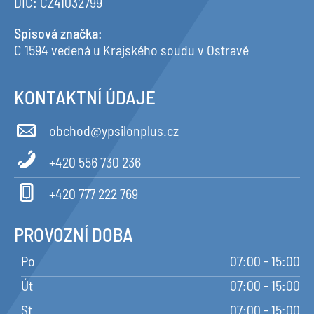
DIČ: CZ41032799
Spisová značka
:
C 1594 vedená u Krajského soudu v Ostravě
KONTAKTNÍ ÚDAJE
obchod@ypsilonplus.cz
+420 556 730 236
+420 777 222 769
PROVOZNÍ DOBA
Po
07:00 - 15:00
Út
07:00 - 15:00
St
07:00 - 15:00