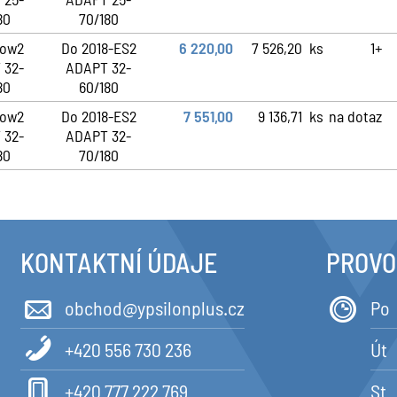
80
70/180
low2
Do 2018-ES2
6 220,00
7 526,20
ks
1+
 32-
ADAPT 32-
80
60/180
low2
Do 2018-ES2
7 551,00
9 136,71
ks
na dotaz
 32-
ADAPT 32-
80
70/180
KONTAKTNÍ ÚDAJE
PROVO
obchod@ypsilonplus.cz
Po
+420 556 730 236
Út
+420 777 222 769
St