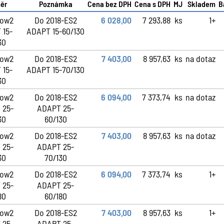
ěr
Poznámka
Cena bez DPH
Cena s DPH
MJ
Skladem
B
low2
Do 2018-ES2
6 028,00
7 293,88
ks
1+
 15-
ADAPT 15-60/130
30
low2
Do 2018-ES2
7 403,00
8 957,63
ks
na dotaz
 15-
ADAPT 15-70/130
30
low2
Do 2018-ES2
6 094,00
7 373,74
ks
na dotaz
 25-
ADAPT 25-
30
60/130
low2
Do 2018-ES2
7 403,00
8 957,63
ks
na dotaz
 25-
ADAPT 25-
30
70/130
low2
Do 2018-ES2
6 094,00
7 373,74
ks
1+
 25-
ADAPT 25-
80
60/180
low2
Do 2018-ES2
7 403,00
8 957,63
ks
1+
 25-
ADAPT 25-