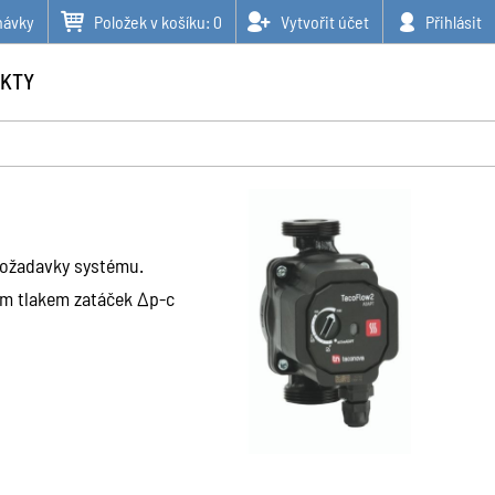
návky
Položek v košíku:
0
Vytvořit účet
Přihlásit
KTY
požadavky systému.
ím tlakem zatáček Δp-c