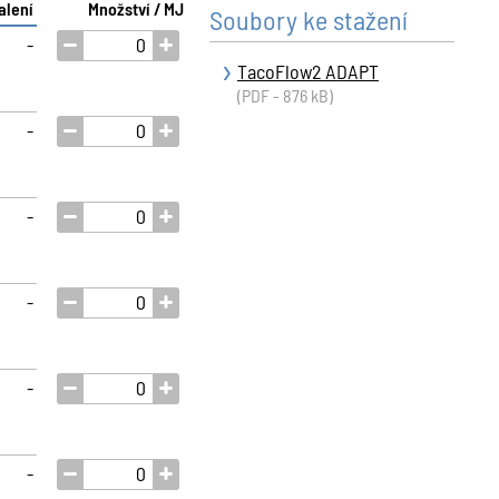
alení
Množství / MJ
Soubory ke stažení
-
TacoFlow2 ADAPT
(PDF - 876 kB)
-
-
-
-
-