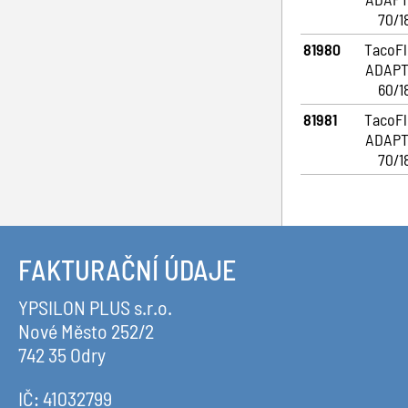
Připojovací armatury
70/1
Termostatické hlavice
81980
TacoF
Topné tyče
ADAPT
60/1
Příslušenství
81981
TacoF
ADAPT
70/1
FAKTURAČNÍ ÚDAJE
YPSILON PLUS s.r.o.
Nové Město 252/2
742 35 Odry
IČ: 41032799