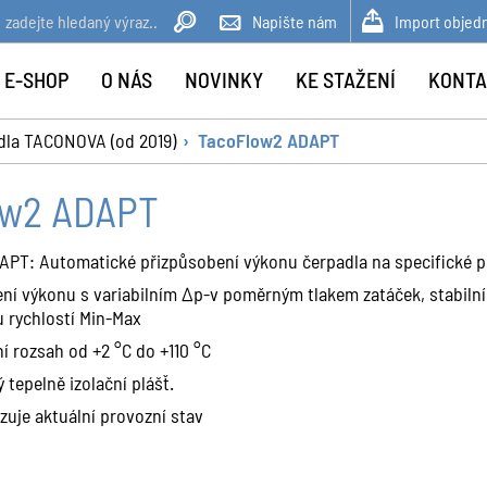
Napište nám
Import objed
 E-SHOP
O NÁS
NOVINKY
KE STAŽENÍ
KONTA
dla TACONOVA (od 2019)
TacoFlow2 ADAPT
ow2 ADAPT
APT: Automatické přizpůsobení výkonu čerpadla na specifické 
ení výkonu s variabilním Δp-v poměrným tlakem zatáček, stabiln
 rychlostí Min-Max
í rozsah od +2 °C do +110 °C
 tepelně izolační plášť.
uje aktuální provozní stav