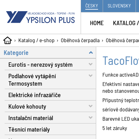
ČESKY
SLOVENSKY
HOME
KATALOG /
Katalog / e-shop
Oběhová čerpadla
Oběhová čerpa
Kategorie
TacoFl
Eurotis - nerezový systém
Funkce activeAD
Podlahové vytápění
Trubky - voda, plyn, solár
Termosystem
Efektivní nastav
Matice a těsnění
nebo stanovenou
Elektrické infrazářiče
Trubky
Fitinky s dosedací plochou
Přípustný teplotn
Kulové kohouty
Dilatační pásy
sériově dodávaný
Nářadí
Instalační materiál
Fixační spony
Voda RB do 130 °C
Barevné LED ukaz
Plynové hadice
5 let záruky
Těsnící materiály
Systémové izolační desky
Voda RB do 160 °C
Separátor nečistot
Příslušenství