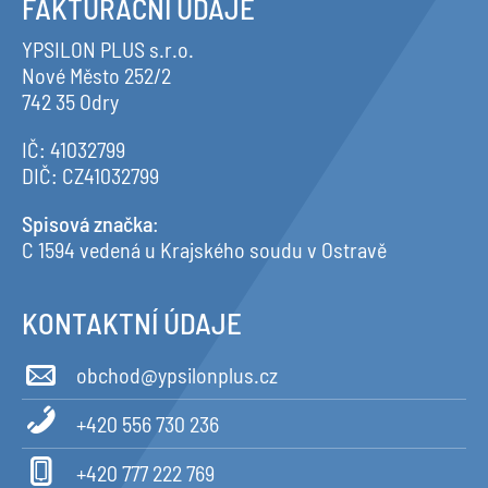
FAKTURAČNÍ ÚDAJE
YPSILON PLUS s.r.o.
Nové Město 252/2
742 35 Odry
IČ: 41032799
DIČ: CZ41032799
Spisová značka
:
C 1594 vedená u Krajského soudu v Ostravě
KONTAKTNÍ ÚDAJE
obchod@ypsilonplus.cz
+420 556 730 236
+420 777 222 769