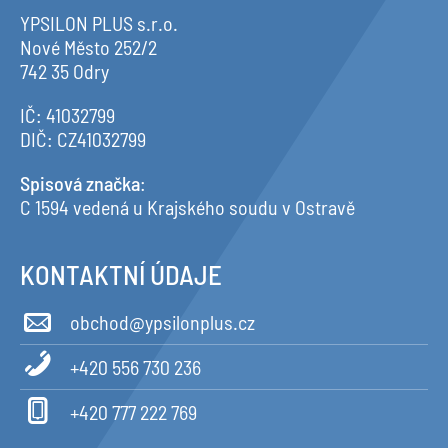
YPSILON PLUS s.r.o.
Nové Město 252/2
742 35 Odry
IČ: 41032799
DIČ: CZ41032799
Spisová značka
:
C 1594 vedená u Krajského soudu v Ostravě
KONTAKTNÍ ÚDAJE
obchod@ypsilonplus.cz
+420 556 730 236
+420 777 222 769