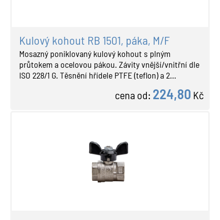
Kulový kohout RB 1501, páka, M/F
Mosazný poniklovaný kulový kohout s plným
průtokem a ocelovou pákou. Závity vnější/vnitřní dle
ISO 228/1 G. Těsnění hřídele PTFE (teflon) a 2…
224,80
cena od:
Kč