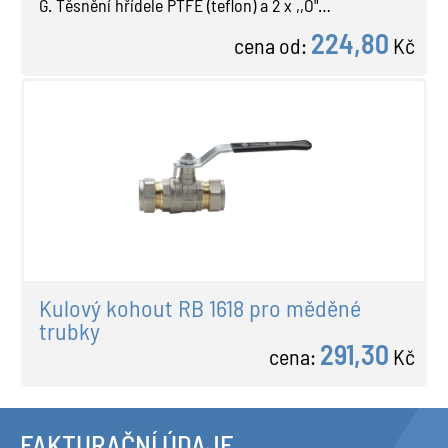
G. Těsnění hřídele PTFE (teflon) a 2 x ,,O"…
224,80
cena od:
Kč
Kulový kohout RB 1618 pro měděné
trubky
291,30
cena:
Kč
FAKTURAČNÍ ÚDAJE