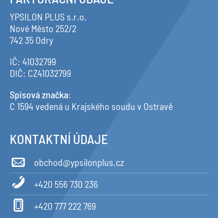
YPSILON PLUS s.r.o.
Nové Město 252/2
742 35 Odry
IČ: 41032799
DIČ: CZ41032799
Spisová značka
:
C 1594 vedená u Krajského soudu v Ostravě
KONTAKTNÍ ÚDAJE
obchod@ypsilonplus.cz
+420 556 730 236
+420 777 222 769