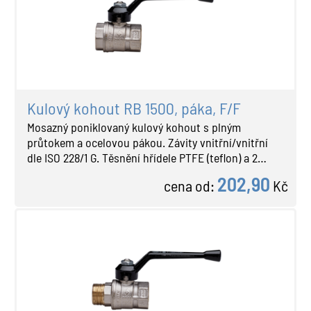
Kulový kohout RB 1500, páka, F/F
Mosazný poniklovaný kulový kohout s plným
průtokem a ocelovou pákou. Závity vnitřní/vnitřní
dle ISO 228/1 G. Těsnění hřídele PTFE (teflon) a 2…
202,90
cena od:
Kč