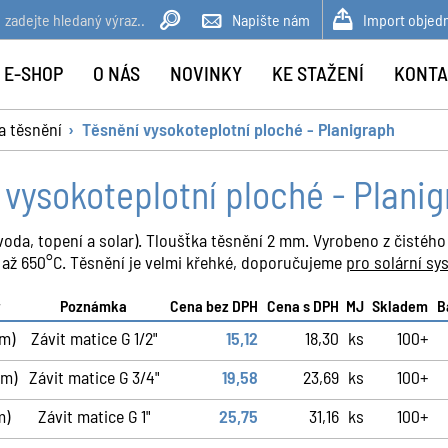
Napište nám
Import objed
 E-SHOP
O NÁS
NOVINKY
KE STAŽENÍ
KONTA
a těsnění
Těsnění vysokoteplotní ploché - Planigraph
 vysokoteplotní ploché - Plani
voda, topení a solar). Tloušťka těsnění 2 mm. Vyrobeno z čistého 
 až 650°C. Těsnění je velmi křehké, doporučujeme
pro solární sy
r
Poznámka
Cena bez DPH
Cena s DPH
MJ
Skladem
B
mm)
Závit matice G 1/2"
15,12
18,30
ks
100+
mm)
Závit matice G 3/4"
19,58
23,69
ks
100+
m)
Závit matice G 1"
25,75
31,16
ks
100+