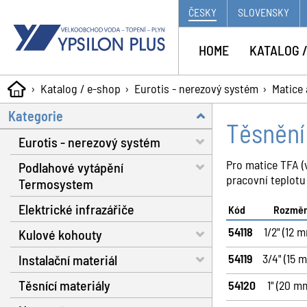
ČESKY
SLOVENSKY
HOME
KATALOG /
Katalog / e-shop
Eurotis - nerezový systém
Matice 
Kategorie
Těsnění
Eurotis - nerezový systém
Pro matice TFA (
Podlahové vytápění
Trubky - voda, plyn, solár
pracovní teplotu
Termosystem
Matice a těsnění
Elektrické infrazářiče
Trubky
Kód
Rozmě
Fitinky s dosedací plochou
54118
1/2" (12 
Kulové kohouty
Dilatační pásy
Nářadí
54119
3/4" (15 
Instalační materiál
Fixační spony
Voda RB do 130 °C
Plynové hadice
Těsnící materiály
Systémové izolační desky
Voda RB do 160 °C
Separátor nečistot
54120
1" (20 m
Příslušenství