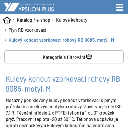
Katalog / e-shop
Kulové kohouty
Plyn RB vzorkovací
Kulový kohout vzorkovací rohový RB 9085, motýl, M
Kategorie a filtrování
Kulový kohout vzorkovací rohový RB
9085, motýl, M
Mosazný poniklovaný kulový kohout vzorkovací s plným
průtokem a ocelovým motýlem rohový. Závit vnější dle ISO
7.1 R. Těsnění hřídele 2 x PTFE (teflon) a 1 x ,,O" kroužek
pryž. Pracovní teplota -20 až 60 °C. Teflonová ucpávka je
oproti neznačkovým kulovým kohoutům namontována