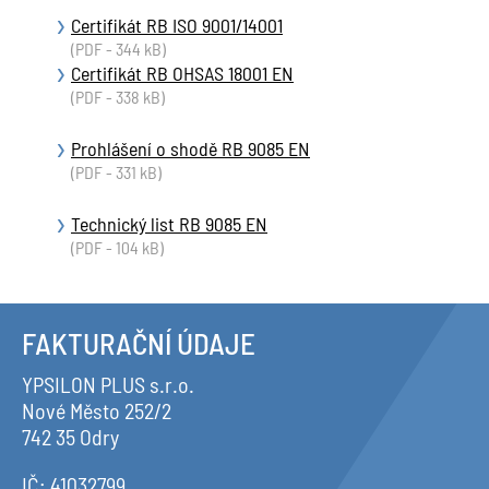
Certifikát RB ISO 9001/14001
(PDF - 344 kB)
Certifikát RB OHSAS 18001 EN
(PDF - 338 kB)
Prohlášení o shodě RB 9085 EN
(PDF - 331 kB)
Technický list RB 9085 EN
(PDF - 104 kB)
FAKTURAČNÍ ÚDAJE
YPSILON PLUS s.r.o.
Nové Město 252/2
742 35 Odry
IČ: 41032799