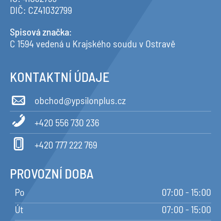
DIČ: CZ41032799
Spisová značka
:
C 1594 vedená u Krajského soudu v Ostravě
KONTAKTNÍ ÚDAJE
obchod@ypsilonplus.cz
+420 556 730 236
+420 777 222 769
PROVOZNÍ DOBA
Po
07:00 - 15:00
Út
07:00 - 15:00