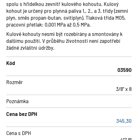
spolu s hřídelkou zevnitř kulového kohoutu. Kulový
kohout je určený pro plynná paliva 1., 2., a 3. třídy (zemní
plyn, směs propan-butan, svítiplyn). Tlaková třída MO5,
pracovní přetlak: 0,001 MPa až 0,5 MPa.
Kulové kohouty nesmí být rozebírány a smontovány k
dalšímu použití. V průběhu životnosti není zapotřebí
žádné zvláštní údržby.
Kód
03590
Rozměr
3/8" x 8
Poznámka
Cena bez DPH
345,30
Cena s DPH
417,81