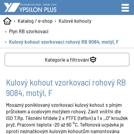
Katalog / e-shop
Kulové kohouty
Plyn RB vzorkovací
Kulový kohout vzorkovací rohový RB 9084, motýl, F
Kategorie a filtrování
Kulový kohout vzorkovací rohový RB
9084, motýl, F
Mosazný poniklovaný vzorkovací kulový kohout s plným
průtokem a ocelovým motýlem rohový. Závit vnitřní dle
ISO 7.Rp. Těsnění hřídele 2 x PTFE (teflon) a 1 x ,,O" kroužek
pryž. Pracovní teplota -20 až 60 °C. Teflonová ucpávka je
oproti neznačkovým kulovým kohoutům namontována