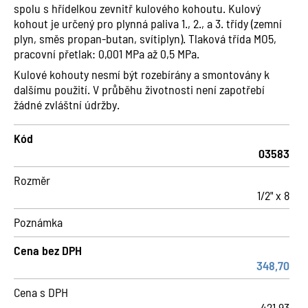
spolu s hřídelkou zevnitř kulového kohoutu. Kulový
kohout je určený pro plynná paliva 1., 2., a 3. třídy (zemní
plyn, směs propan-butan, svítiplyn). Tlaková třída MO5,
pracovní přetlak: 0,001 MPa až 0,5 MPa.
Kulové kohouty nesmí být rozebírány a smontovány k
dalšímu použití. V průběhu životnosti není zapotřebí
žádné zvláštní údržby.
Kód
03583
Rozměr
1/2" x 8
Poznámka
Cena bez DPH
348,70
Cena s DPH
421,93