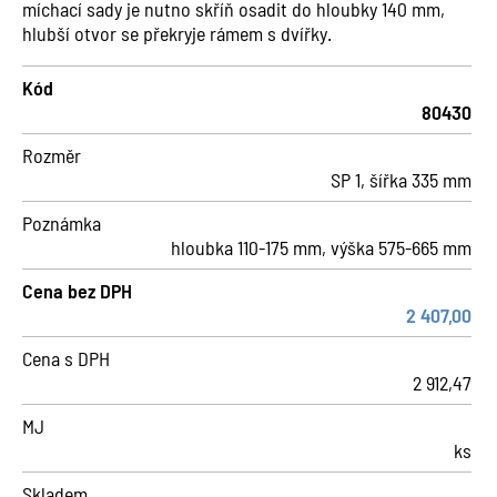
míchací sady je nutno skříň osadit do hloubky 140 mm,
hlubší otvor se překryje rámem s dvířky.
Kód
80430
Rozměr
SP 1, šířka 335 mm
Poznámka
hloubka 110-175 mm, výška 575-665 mm
Cena bez DPH
2 407,00
Cena s DPH
2 912,47
MJ
ks
Skladem