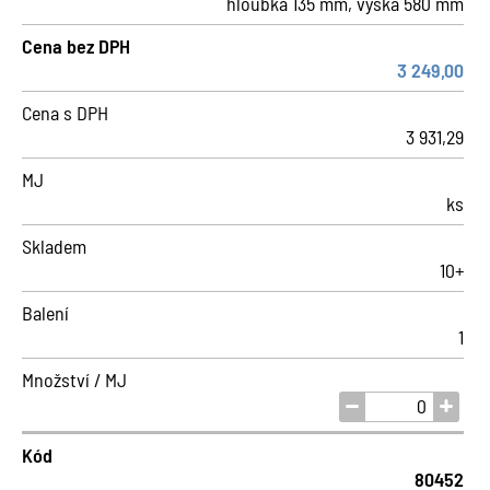
hloubka 135 mm, výška 580 mm
Cena bez DPH
3 249,00
Cena s DPH
3 931,29
MJ
ks
Skladem
10+
Balení
1
Množství / MJ
Kód
80452