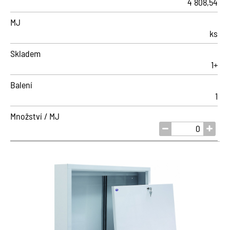
4 808,54
MJ
ks
Skladem
1+
Balení
1
Množství / MJ