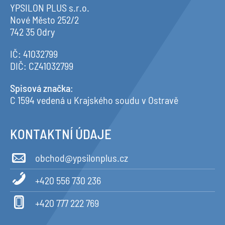
YPSILON PLUS s.r.o.
Nové Město 252/2
742 35 Odry
IČ: 41032799
DIČ: CZ41032799
Spisová značka
:
C 1594 vedená u Krajského soudu v Ostravě
KONTAKTNÍ ÚDAJE
obchod@ypsilonplus.cz
+420 556 730 236
+420 777 222 769