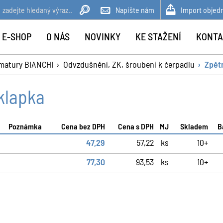
Napište nám
Import objed
 E-SHOP
O NÁS
NOVINKY
KE STAŽENÍ
KONTA
matury BIANCHI
Odvzdušnění, ZK, šroubení k čerpadlu
Zpět
klapka
Poznámka
Cena bez DPH
Cena s DPH
MJ
Skladem
B
47,29
57,22
ks
10+
77,30
93,53
ks
10+