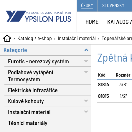
ČESKY
SLOVENSKY
HOME
KATALOG /
Katalog / e-shop
Instalační materiál
Topenářské ar
Kategorie
Zpětná 
Eurotis - nerezový systém
Podlahové vytápění
Trubky - voda, plyn, solár
Kód
Rozměr
Termosystem
Matice a těsnění
81814
3/8"
Elektrické infrazářiče
Trubky
Fitinky s dosedací plochou
81815
1/2"
Kulové kohouty
Dilatační pásy
Nářadí
Instalační materiál
Fixační spony
Voda RB do 130 °C
Plynové hadice
Těsnící materiály
Systémové izolační desky
Voda RB do 160 °C
Separátor nečistot
Příslušenství