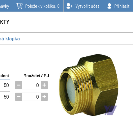
návky
Položek v košíku:
0
Vytvořit účet
Přihlásit
KTY
ná klapka
alení
Množství / MJ
50
50