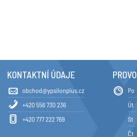
KONTAKTNÍ ÚDAJE
PROVO
obchod@ypsilonplus.cz
Po
+420 556 730 236
Út
+420 777 222 769
St
Čt