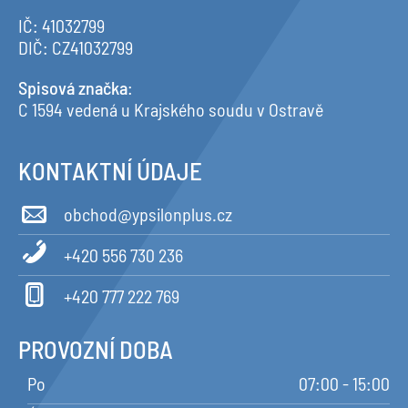
IČ: 41032799
DIČ: CZ41032799
Spisová značka
:
C 1594 vedená u Krajského soudu v Ostravě
KONTAKTNÍ ÚDAJE
obchod@ypsilonplus.cz
+420 556 730 236
+420 777 222 769
PROVOZNÍ DOBA
Po
07:00 - 15:00