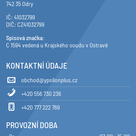
742 35 Odry
IČ: 41032799
DIČ: CZ41032799
Spisová značka
:
C 1594 vedená u Krajského soudu v Ostravě
KONTAKTNÍ ÚDAJE
obchod@ypsilonplus.cz
+420 556 730 236
+420 777 222 769
PROVOZNÍ DOBA