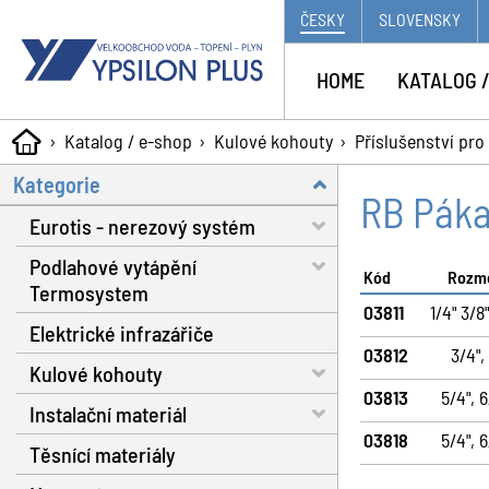
ČESKY
SLOVENSKY
HOME
KATALOG /
Katalog / e-shop
Kulové kohouty
Příslušenství pro
Kategorie
RB Páka
Eurotis - nerezový systém
Podlahové vytápění
Trubky - voda, plyn, solár
Kód
Rozm
Termosystem
Matice a těsnění
03811
1/4" 3/8"
Elektrické infrazářiče
Trubky
Fitinky s dosedací plochou
03812
3/4", 
Kulové kohouty
Dilatační pásy
Nářadí
03813
5/4", 6
Instalační materiál
Fixační spony
Voda RB do 130 °C
Plynové hadice
03818
5/4", 6
Těsnící materiály
Systémové izolační desky
Voda RB do 160 °C
Separátor nečistot
Příslušenství