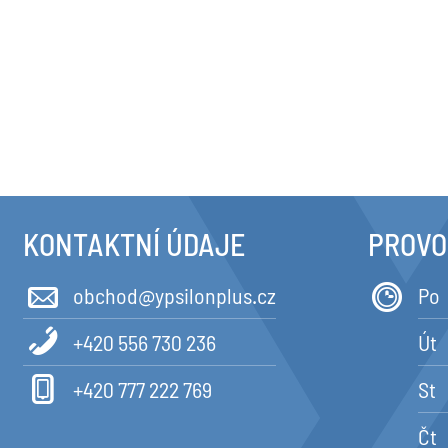
KONTAKTNÍ ÚDAJE
PROVO
obchod@ypsilonplus.cz
Po
+420 556 730 236
Út
+420 777 222 769
St
Čt