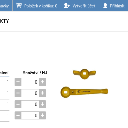
návky
Položek v košíku:
0
Vytvořit účet
Přihlásit
KTY
alení
Množství / MJ
1
1
1
1