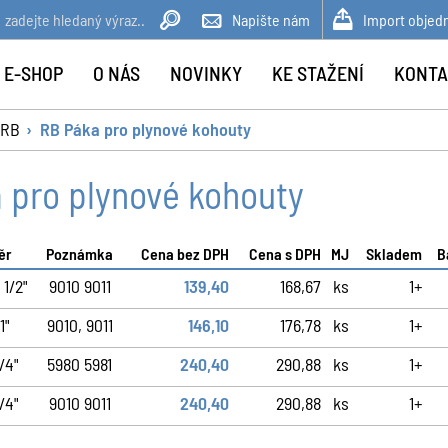
Napište nám
Import objed
 E-SHOP
O NÁS
NOVINKY
KE STAŽENÍ
KONTA
 RB
RB Páka pro plynové kohouty
 pro plynové kohouty
ěr
Poznámka
Cena bez DPH
Cena s DPH
MJ
Skladem
B
 1/2"
9010 9011
139,40
168,67
ks
1+
1"
9010, 9011
146,10
176,78
ks
1+
/4"
5980 5981
240,40
290,88
ks
1+
/4"
9010 9011
240,40
290,88
ks
1+