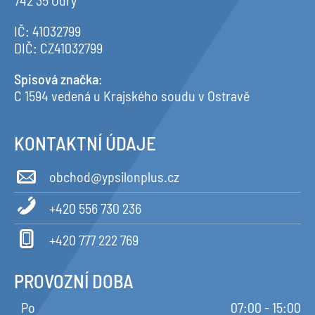
742 35 Odry
IČ: 41032799
DIČ: CZ41032799
Spisová značka
:
C 1594 vedená u Krajského soudu v Ostravě
KONTAKTNÍ ÚDAJE
obchod@ypsilonplus.cz
+420 556 730 236
+420 777 222 769
PROVOZNÍ DOBA
Po
07:00 - 15:00