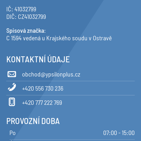
IČ: 41032799
DIČ: CZ41032799
Spisová značka
:
C 1594 vedená u Krajského soudu v Ostravě
KONTAKTNÍ ÚDAJE
obchod@ypsilonplus.cz
+420 556 730 236
+420 777 222 769
PROVOZNÍ DOBA
Po
07:00 - 15:00